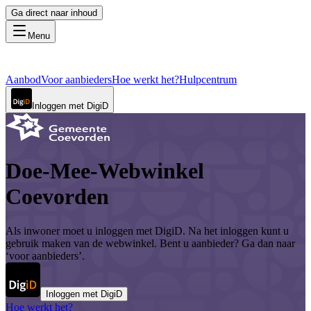
Ga direct naar inhoud
Menu
Aanbod
Voor aanbieders
Hoe werkt het?
Hulpcentrum
Inloggen met DigiD
Doe-Mee-Webwinkel
Coevorden
Als inwoner moet u inloggen met DigiD. Na het inloggen kunt u
gebruik maken van de webwinkel. Bent u aanbieder? Ga dan naar
‘voor aanbieders’.
Inloggen met DigiD
Hoe werkt het?